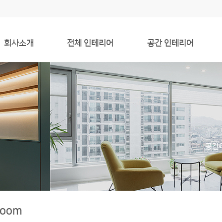
회사소개
전체 인테리어
공간 인테리어
About
20PY
Entrance
History
30PY
Kitchen
Service
40PY
Living Room
50PY +
Bedroom
공간
Commercial
Bathroom
Etc
Room