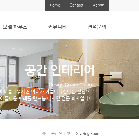
Home
Contact
Admin
모델 하우스
커뮤니티
견적문의
모델 하우스
Instagram
견적문의
Blog
공간 인테리어
Youtube
Cocina Magazine
Design Group Cocina
이 아름다워지면 미래가 아름다워진다는 신념으로
아름다운 미래를 만드는 디자인 전문 회사입니다.
공간 인테리어
Living Room