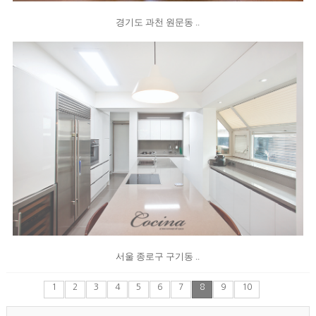
경기도 과천 원문동 ..
서울 종로구 구기동 ..
1
2
3
4
5
6
7
8
9
10